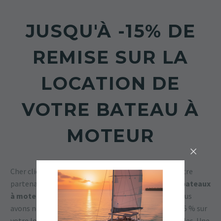
JUSQU'À -15% DE
REMISE SUR LA
LOCATION DE
VOTRE BATEAU À
MOTEUR
Cher client de l’hôtel, nous vous proposons avec notre
partenaire Rivage – Port Camargue la
location de bateaux
à moteur directement sur notre ponton privé
. Nous
avons négocié pour vous, une remise de 10% ou de 15 % sur
votre location : 8 modèles de bateaux sont disponibles. Une