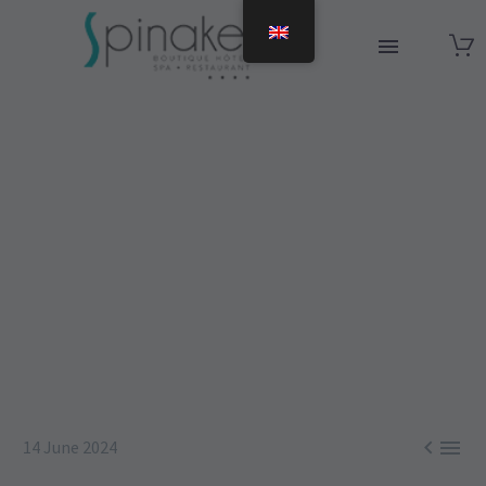
LOUEZ VOTRE
BATEAU À
MOTEUR AU
SPINAKER


14 June 2024