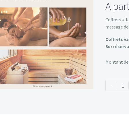
A par
Coffrets « J
message de 
Coffrets va
Sur réserv
-