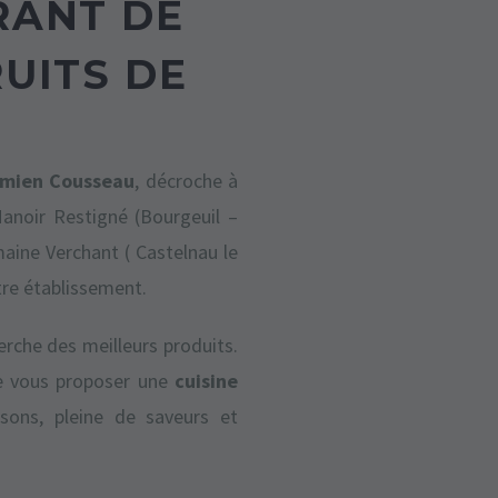
RANT DE
RUITS DE
mien Cousseau
, décroche à
anoir Restigné (Bourgeuil –
maine Verchant ( Castelnau le
otre établissement.
erche des meilleurs produits.
e vous proposer une
cuisine
sons, pleine de saveurs et