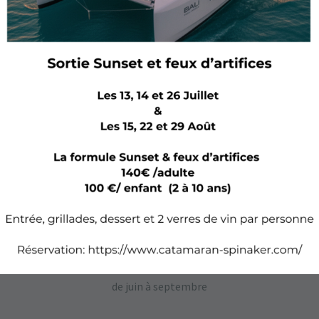
BAR À HUITRES FLOTTANT
LE PIER 21
de juin à septembre