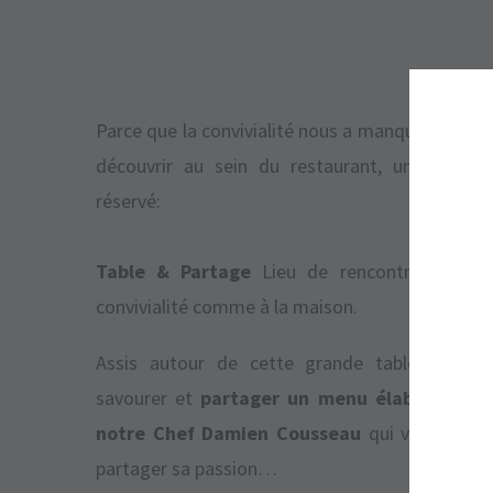
Parce que la convivialité nous a manqué, venez
découvrir au sein du restaurant, un espace
réservé:
Table & Partage
Lieu de rencontre et de
convivialité comme à la maison.
Assis autour de cette grande table, venez
savourer et
partager un menu élaboré par
notre Chef Damien Cousseau
qui vous fera
partager sa passion…